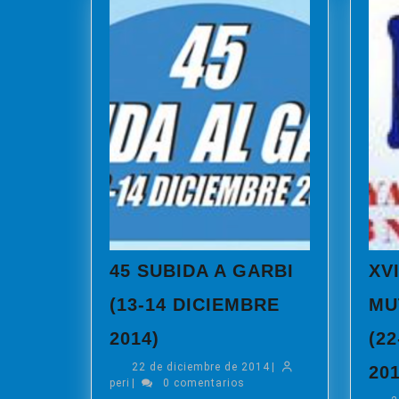
45 SUBIDA A GARBI
XV
(13-14 DICIEMBRE
MU
45
2014)
(2
SUBIDA
22
22 de diciembre de 2014
A
|
201
peri
de
peri
|
0 comentarios
GARBI
diciembre