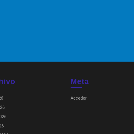
hivo
Meta
26
Acceder
026
026
026