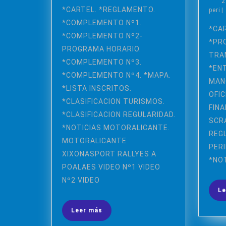
2
(13-
de
*CARTEL. *REGLAMENTO.
pe
peri
|
2014
14
*COMPLEMENTO Nº1.
*CA
DICIEMBRE
*COMPLEMENTO Nº2-
*PR
2014)
PROGRAMA HORARIO.
TRAM
*COMPLEMENTO Nº3.
*EN
*COMPLEMENTO Nº4. *MAPA.
MANG
*LISTA INSCRITOS.
OFIC
*CLASIFICACION TURISMOS.
FINA
*CLASIFICACION REGULARIDAD.
SCRA
*NOTICIAS MOTORALICANTE.
REGU
MOTORALICANTE
PER
XIXONASPORT RALLYES A
*NO
POALAES VIDEO Nº1 VIDEO
Nº2 VIDEO
Le
Leer
Leer más
más