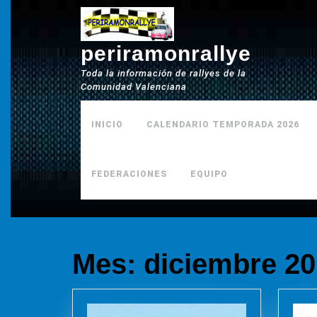
Saltar
al
contenido
periramonrallye
Toda la información de rallyes de la
Comunidad Valenciana
INICIO
CALENDARIO TEMPORADA 2026
FEDERACIONES
EQUIPO
Mes:
diciembre 2