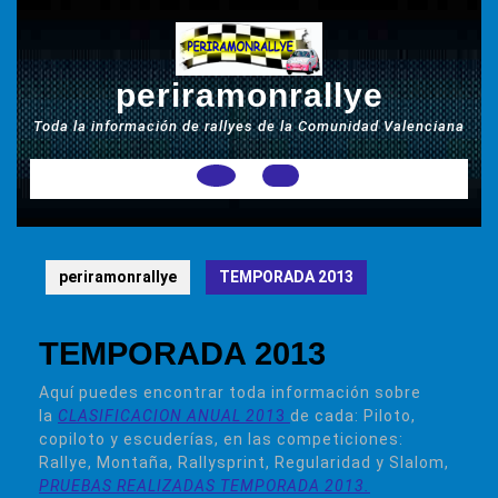
Saltar
al
contenido
periramonrallye
Toda la información de rallyes de la Comunidad Valenciana
Botón
de
periramonrallye
TEMPORADA 2013
apertura
TEMPORADA 2013
Aquí puedes encontrar toda información sobre
la
CLASIFICACION ANUAL 201
3
de cada: Piloto,
copiloto y escuderías, en las competiciones:
Rallye, Montaña, Rallysprint, Regularidad y Slalom,
PRUEBAS REALIZADAS TEMPORADA 2013.