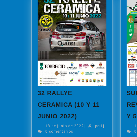
32 RALLYE
SU
CERAMICA (10 Y 11
RE
32
JUNIO 2022)
Y 
RALLYE
18
peri
18 de junio de 2022
CERAMICA
|
peri
|
1
de
0 comentarios
0
(10
junio