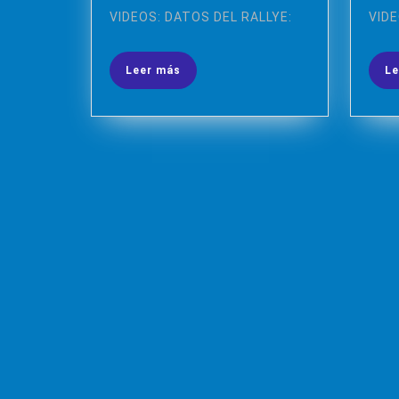
Y
de
VIDEOS: DATOS DEL RALLYE:
VIDE
2022
11
JUNIO
Leer
Leer más
Le
2022)
más