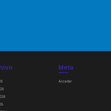
hivo
Meta
26
Acceder
026
026
026