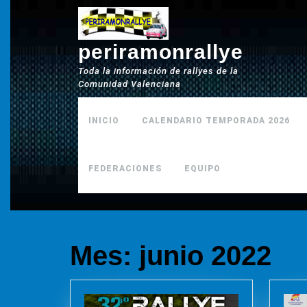
Saltar
al
contenido
periramonrallye
Toda la información de rallyes de la
Comunidad Valenciana
INICIO
CALENDARIO TEMPORADA 2026
FEDERACIONES
EQUIPO
Mes:
junio 2022