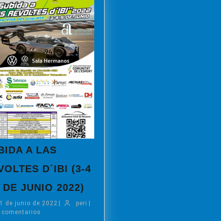
BIDA A LAS
VOLTES D´IBI (3-4
SUBIDA
5 DE JUNIO 2022)
A
11
peri
1 de junio de 2022
|
peri
LAS
|
de
 comentarios
REVOLTES
junio