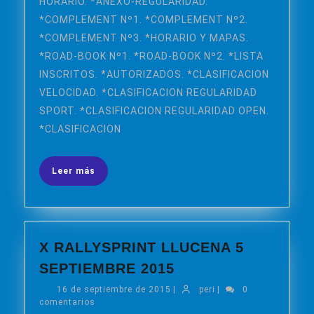
HORARIO. *ANEXO-REGULARIDAD.
(19-
SEPTIEMBRE
*COMPLEMENT Nº1. *COMPLEMENT Nº2.
2015)
*COMPLEMENT Nº3. *HORARIO Y MAPAS.
*ROAD-BOOK Nº1. *ROAD-BOOK Nº2. *LISTA
INSCRITOS. *AUTORIZADOS. *CLASIFICACION
VELOCIDAD. *CLASIFICACION REGULARIDAD
SPORT. *CLASIFICACION REGULARIDAD OPEN.
*CLASIFICACION
Leer
Leer más
más
X RALLYSPRINT LLUCENA 5
X
SEPTIEMBRE 2015
RALLYSPRINT
16
peri
16 de septiembre de 2015
|
peri
|
0
LLUCENA
de
comentarios
septiembre