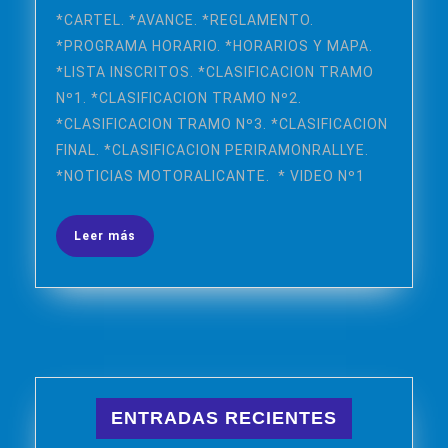
5
de
*CARTEL. *AVANCE. *REGLAMENTO.
SEPTIEMBRE
2015
*PROGRAMA HORARIO. *HORARIOS Y MAPA.
2015
*LISTA INSCRITOS. *CLASIFICACION TRAMO
Nº1. *CLASIFICACION TRAMO Nº2.
*CLASIFICACION TRAMO Nº3. *CLASIFICACION
FINAL. *CLASIFICACION PERIRAMONRALLYE.
*NOTICIAS MOTORALICANTE. * VIDEO Nº1
Leer
Leer más
más
ENTRADAS RECIENTES