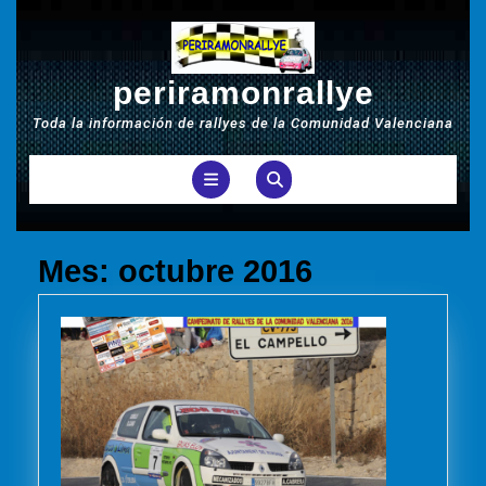
Saltar
al
contenido
periramonrallye
Toda la información de rallyes de la Comunidad Valenciana
Botón
de
Mes:
octubre 2016
apertura