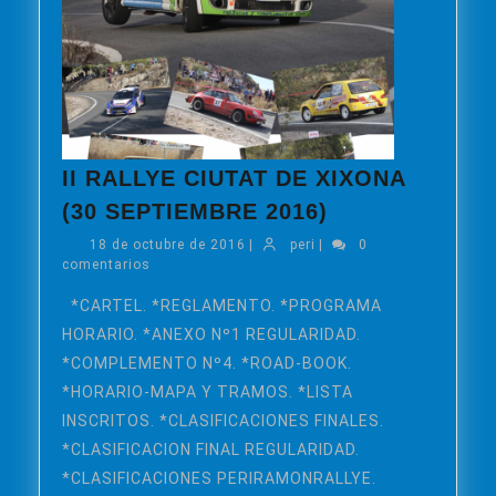
II RALLYE CIUTAT DE XIXONA
II
(30 SEPTIEMBRE 2016)
RALLYE
18
peri
18 de octubre de 2016
|
peri
|
0
CIUTAT
de
comentarios
DE
octubre
de
*CARTEL. *REGLAMENTO. *PROGRAMA
XIXONA
2016
HORARIO. *ANEXO Nº1 REGULARIDAD.
(30
SEPTIEMBRE
*COMPLEMENTO Nº4. *ROAD-BOOK.
2016)
*HORARIO-MAPA Y TRAMOS. *LISTA
INSCRITOS. *CLASIFICACIONES FINALES.
*CLASIFICACION FINAL REGULARIDAD.
*CLASIFICACIONES PERIRAMONRALLYE.