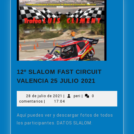
12º SLALOM FAST CIRCUIT
12º
VALENCIA 25 JULIO 2021
SLALOM
FAST
28
peri
28 de julio de 2021
|
peri
|
0
CIRCUIT
de
comentarios
|
17:04
julio
VALENCIA
de
25
Aquí puedes ver y descargar fotos de todos
2021
JULIO
los participantes. DATOS SLALOM:
2021