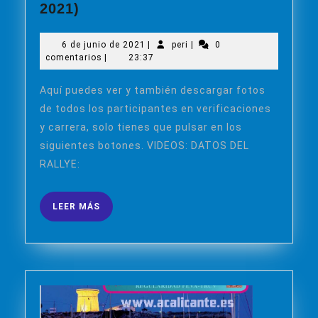
VIII
2021)
RALLYE
1000
6
peri
6 de junio de 2021
|
peri
|
0
CURVAS
de
comentarios
|
23:37
SANT
junio
de
JOAN
Aquí puedes ver y también descargar fotos
2021
D
de todos los participantes en verificaciones
´ALACANT
y carrera, solo tienes que pulsar en los
(05-
siguientes botones. VIDEOS: DATOS DEL
06-
RALLYE:
2021)
LEER
LEER MÁS
MÁS