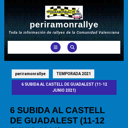
Saltar
al
contenido
periramonrallye
Toda la información de rallyes de la Comunidad Valenciana
Botón
de
apertura
periramonrallye
TEMPORADA 2021
6 SUBIDA AL CASTELL DE GUADALEST (11-12
JUNIO 2021)
6 SUBIDA AL CASTELL
DE GUADALEST (11-12