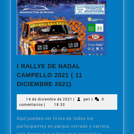
I RALLYE DE NADAL
CAMPELLO 2021 ( 11
I
DICIEMBRE 2021)
RALLYE
DE
14
peri
14 de diciembre de 2021
|
peri
|
0
NADAL
de
comentarios
|
18:33
CAMPELLO
diciembre
de
2021
Aquí puedes ver fotos de todos los
2021
(
participantes en parque cerrado y carrera,
11