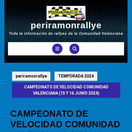
Saltar
al
contenido
periramonrallye
Toda la información de rallyes de la Comunidad Valenciana
Botón
de
apertura
periramonrallye
TEMPORADA 2024
CAMPEONATO DE VELOCIDAD COMUNIDAD
VALENCIANA (15 Y 16 JUNIO 2024)
CAMPEONATO DE
VELOCIDAD COMUNIDAD