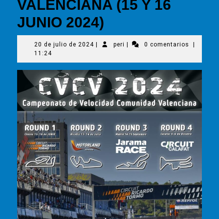
VALENCIANA (15 Y 16
JUNIO 2024)
20
peri
20 de julio de 2024
|
peri
|
0 comentarios
|
de
11:24
julio
de
2024