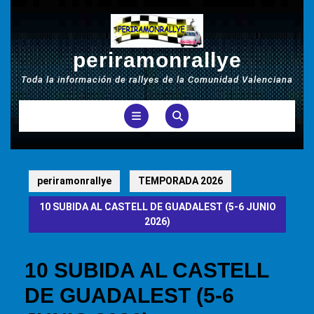
Saltar
al
contenido
periramonrallye
Toda la información de rallyes de la Comunidad Valenciana
Botón
de
apertura
periramonrallye
TEMPORADA 2026
10 SUBIDA AL CASTELL DE GUADALEST (5-6 JUNIO
2026)
10 SUBIDA AL CASTELL
DE GUADALEST (5-6