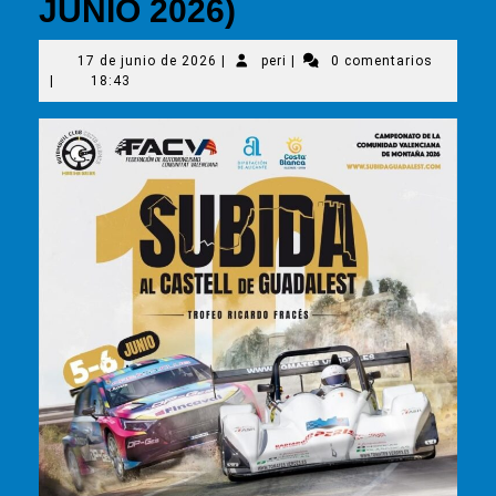
JUNIO 2026)
17
peri
17 de junio de 2026
|
peri
|
0 comentarios
de
|
18:43
junio
de
2026