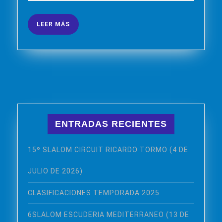
(13-
mayo
de
16
2026
LEER
LEER MÁS
MAYO
MÁS
2026)
ENTRADAS RECIENTES
15º SLALOM CIRCUIT RICARDO TORMO (4 DE
JULIO DE 2026)
CLASIFICACIONES TEMPORADA 2025
6SLALOM ESCUDERIA MEDITERRANEO (13 DE