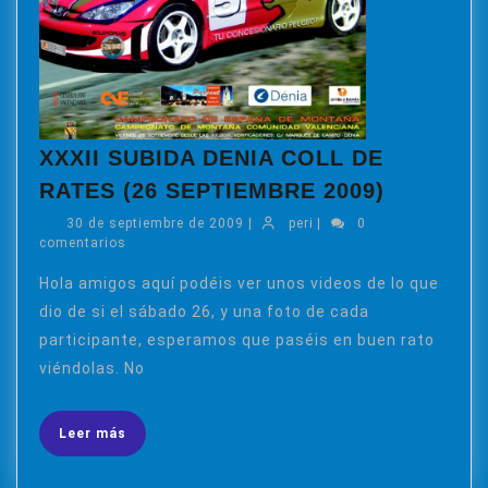
XXXII SUBIDA DENIA COLL DE
XXXII
RATES (26 SEPTIEMBRE 2009)
SUBIDA
30
peri
30 de septiembre de 2009
|
peri
|
0
DENIA
de
comentarios
COLL
septiembre
de
Hola amigos aquí podéis ver unos videos de lo que
DE
2009
dio de si el sábado 26, y una foto de cada
RATES
(26
participante, esperamos que paséis en buen rato
SEPTIE
viéndolas. No
2009)
Leer
Leer más
más