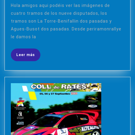
(03
octubre
Hola amigos aqui podéis ver las imágenes de
de
OCTUBRE
cuatro tramos de los nueve disputados, los
2009
2009)
tramos son La Torre-Benifallin dos pasadas y
Agues-Busot dos pasadas. Desde periramonrallye
le damos la
Leer
Leer más
más