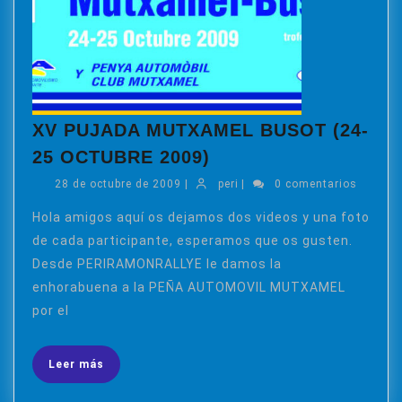
XV PUJADA MUTXAMEL BUSOT (24-
XV
25 OCTUBRE 2009)
PUJADA
28
peri
28 de octubre de 2009
|
peri
|
0 comentarios
MUTXAMEL
de
BUSOT
octubre
Hola amigos aquí os dejamos dos videos y una foto
de
(24-
de cada participante, esperamos que os gusten.
2009
25
Desde PERIRAMONRALLYE le damos la
OCTUBRE
enhorabuena a la PEÑA AUTOMOVIL MUTXAMEL
2009)
por el
Leer
Leer más
más