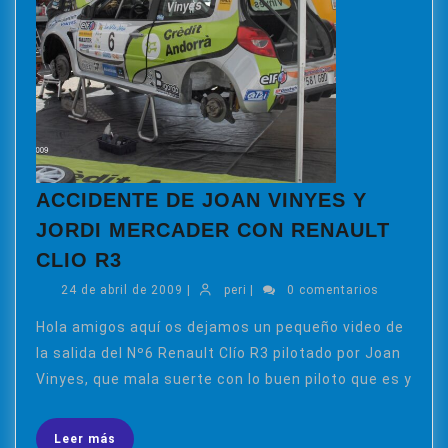
ACCIDENTE DE JOAN VINYES Y
JORDI MERCADER CON RENAULT
ACCIDENTE
CLIO R3
DE
24
peri
24 de abril de 2009
|
peri
|
0 comentarios
JOAN
de
VINYES
abril
Hola amigos aquí os dejamos un pequeño video de
de
Y
la salida del Nº6 Renault Clío R3 pilotado por Joan
2009
JORDI
Vinyes, que mala suerte con lo buen piloto que es y
MERCADER
CON
Leer
Leer más
RENAULT