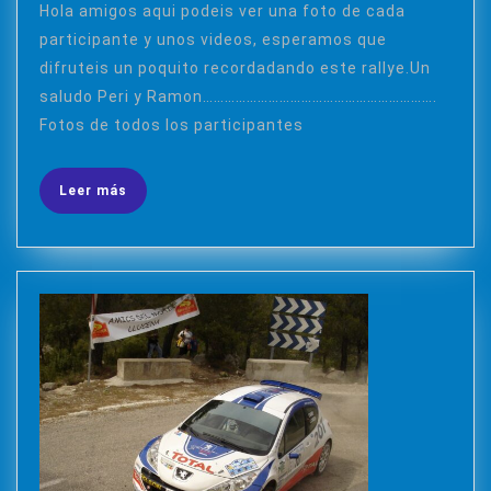
BERNIA
julio
Hola amigos aqui podeis ver una foto de cada
de
19
participante y unos videos, esperamos que
2009
ABRIL
difruteis un poquito recordadando este rallye.Un
2008
saludo Peri y Ramon……………………………………………………….
Fotos de todos los participantes
Leer
Leer más
más