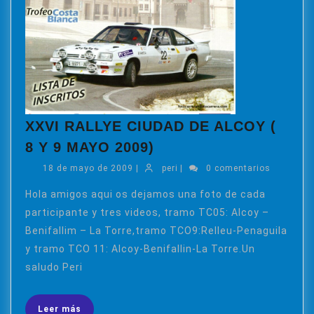
XXVI RALLYE CIUDAD DE ALCOY (
XXVI
8 Y 9 MAYO 2009)
RALLYE
18
peri
18 de mayo de 2009
|
peri
|
0 comentarios
CIUDAD
de
DE
mayo
Hola amigos aqui os dejamos una foto de cada
de
ALCOY
participante y tres videos, tramo TC05: Alcoy –
2009
(
Benifallim – La Torre,tramo TCO9:Relleu-Penaguila
8
y tramo TCO 11: Alcoy-Benifallin-La Torre.Un
Y
saludo Peri
9
MAYO
Leer
2009)
Leer más