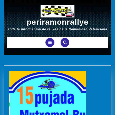
Saltar
al
contenido
periramonrallye
Toda la información de rallyes de la Comunidad Valenciana
Botón
de
apertura