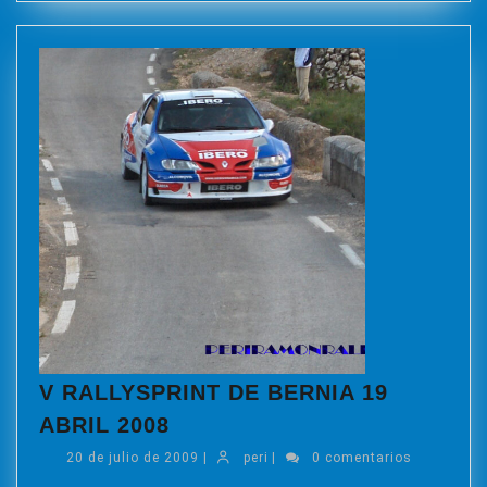
V RALLYSPRINT DE BERNIA 19
V
ABRIL 2008
RALLYSPRINT
20
peri
20 de julio de 2009
|
peri
|
0 comentarios
DE
de