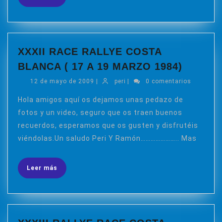
más
XXXII RACE RALLYE COSTA
XXXII
BLANCA ( 17 A 19 MARZO 1984)
RACE
12
peri
12 de mayo de 2009
|
peri
|
0 comentarios
RALLY
de
COSTA
mayo
Hola amigos aquí os dejamos unas pedazo de
de
BLANC
fotos y un video, seguro que os traen buenos
2009
(
recuerdos, esperamos que os gusten y disfrutéis
17
viéndolas.Un saludo Peri Y Ramón………………….. Mas
A
19
Leer
Leer más
MARZO
más
1984)