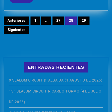
más
CLIO
R3
Paginación
Anteriores
1
…
27
28
29
de
Siguientes
entradas
ENTRADAS RECIENTES
9 SLALOM CIRCUIT D ‘ALBAIDA (1 AGOSTO DE 2026)
15º SLALOM CIRCUIT RICARDO TORMO (4 DE JULIO
DE 2026)