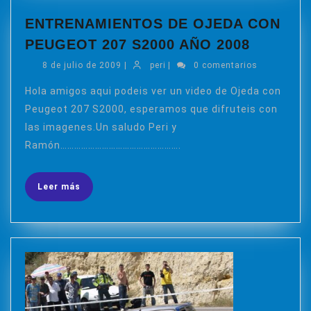
ENTRENAMIENTOS DE OJEDA CON
ENTREN
PEUGEOT 207 S2000 AÑO 2008
DE
8
peri
8 de julio de 2009
|
peri
|
0 comentarios
OJEDA
de
CON
julio
Hola amigos aqui podeis ver un video de Ojeda con
de
PEUGE
Peugeot 207 S2000, esperamos que difruteis con
2009
207
las imagenes.Un saludo Peri y
S2000
Ramón…………………………………………….
AÑO
2008
Leer
Leer más
más