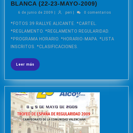
39
BLANCA (22-23-MAYO-2009)
RALLYE
6
peri
6 de junio de 2009
|
peri
|
0 comentarios
ALICANTE
de
COSTA
junio
*FOTOS 39 RALLYE ALICANTE. *CARTEL.
de
BLANCA
*REGLAMENTO. *REGLAMENTO REGULARIDAD.
2009
(22-
*PROGRAMA HORARIO. *HORARIO-MAPA. *LISTA
23-
INSCRITOS. *CLASIFICACIONES.
MAYO-
2009)
Leer
Leer más
más