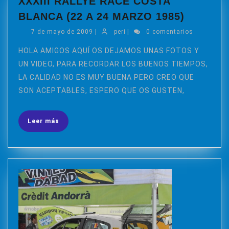
XXXIII RALLYE RACE COSTA
XXXIII
BLANCA (22 A 24 MARZO 1985)
RALLYE
7
peri
7 de mayo de 2009
|
peri
|
0 comentarios
RACE
de
COSTA
mayo
HOLA AMIGOS AQUÍ OS DEJAMOS UNAS FOTOS Y
de
BLANCA
UN VIDEO, PARA RECORDAR LOS BUENOS TIEMPOS,
2009
(22
LA CALIDAD NO ES MUY BUENA PERO CREO QUE
A
SON ACEPTABLES, ESPERO QUE OS GUSTEN,
24
MARZO
Leer
Leer más
1985)
más