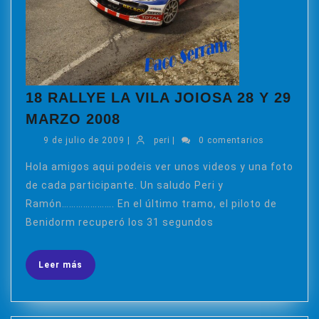
18 RALLYE LA VILA JOIOSA 28 Y 29
18
MARZO 2008
RALLYE
9
peri
9 de julio de 2009
|
peri
|
0 comentarios
LA
de
VILA
julio
Hola amigos aqui podeis ver unos videos y una foto
de
JOIOSA
de cada participante. Un saludo Peri y
2009
28
Ramón…………………. En el último tramo, el piloto de
Y
Benidorm recuperó los 31 segundos
29
MARZO
Leer
Leer más
2008
más